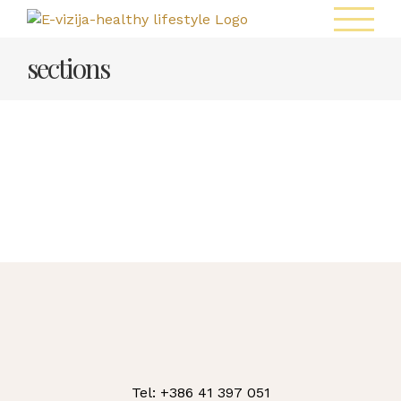
Skip
to
content
sections
Tel: +386 41 397 051