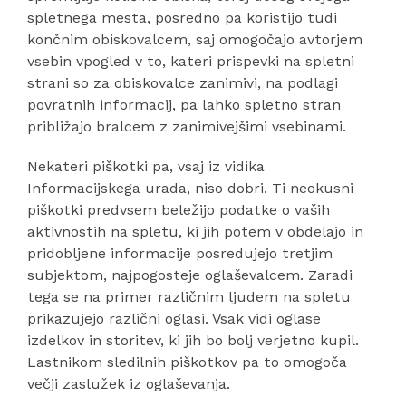
spletnega mesta, posredno pa koristijo tudi
končnim obiskovalcem, saj omogočajo avtorjem
vsebin vpogled v to, kateri prispevki na spletni
strani so za obiskovalce zanimivi, na podlagi
povratnih informacij, pa lahko spletno stran
približajo bralcem z zanimivejšimi vsebinami.
Nekateri piškotki pa, vsaj iz vidika
Informacijskega urada, niso dobri. Ti neokusni
piškotki predvsem beležijo podatke o vaših
aktivnostih na spletu, ki jih potem v obdelajo in
pridobljene informacije posredujejo tretjim
subjektom, najpogosteje oglaševalcem. Zaradi
tega se na primer različnim ljudem na spletu
prikazujejo različni oglasi. Vsak vidi oglase
izdelkov in storitev, ki jih bo bolj verjetno kupil.
Lastnikom sledilnih piškotkov pa to omogoča
večji zaslužek iz oglaševanja.