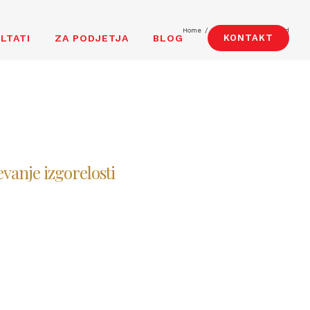
Home
/
Tag:
tothemoon. beyond
LTATI
ZA PODJETJA
BLOG
KONTAKT
vanje izgorelosti