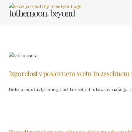
Skip
tothemoon. beyond
to
content
Izgorelost v poslovnem svetu in zasebnem ž
Delo predstavlja enega od temeljnih stebrov našega ži