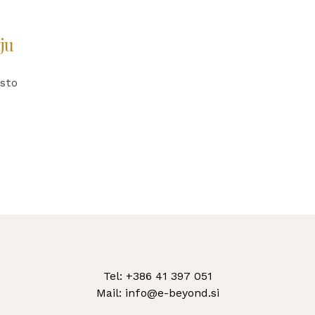
žju
osto
Tel: +386 41 397 051
Mail: info@e-beyond.si