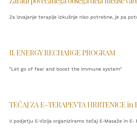
Zaradi povečanega obsega dela medse vabi
Za izvajanje terapije izkušnje niso potrebne, je pa po
II. ENERGY RECHARGE PROGRAM
"Let go of fear and boost the immune system"
TEČAJ ZA E-TERAPEVTA HRBTENICE in
V podjetju E-Vizija organiziramo tečaj E-Masaže in E- 