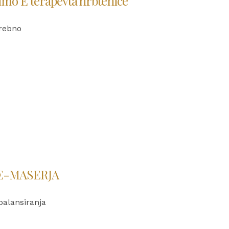
mo E terapevta hrbtenice
trebno
 E-MASERJA
balansiranja